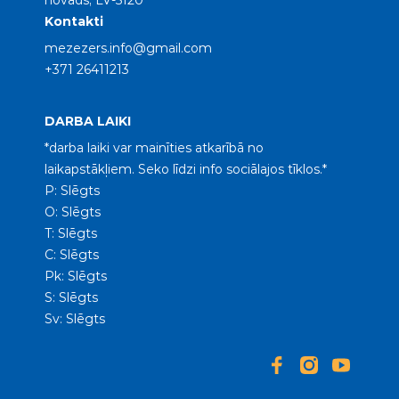
novads, LV-5120
Kontakti
mezezers.info@gmail.com
+371 26411213
DARBA LAIKI
*darba laiki var mainīties atkarībā no
laikapstākļiem. Seko līdzi info sociālajos tīklos.*
P: Slēgts
O: Slēgts
T: Slēgts
C: Slēgts
Pk: Slēgts
S: Slēgts
Sv: Slēgts