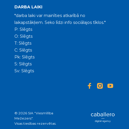
DARBA LAIKI
*darba laiki var mainīties atkarībā no
laikapstākļiem. Seko līdzi info sociālajos tīklos.*
P: Slēgts
O: Slēgts
T: Slēgts
C: Slēgts
Pk: Slēgts
S: Slēgts
Sv: Slēgts
© 2026 SIA “Viesmīlība
Mežezers".
Visas tiesības rezervētas.