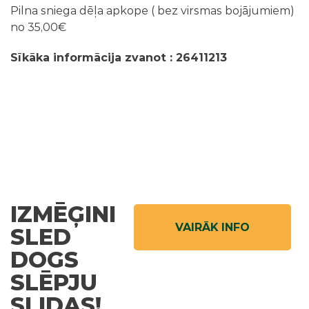
Pilna sniega dēļa apkope ( bez virsmas bojājumiem)
no 35,00€
Sīkāka informācija zvanot : 26411213
IZMĒĢINI
VAIRĀK INFO
SLED
DOGS
SLĒPJU
SLIDAS!