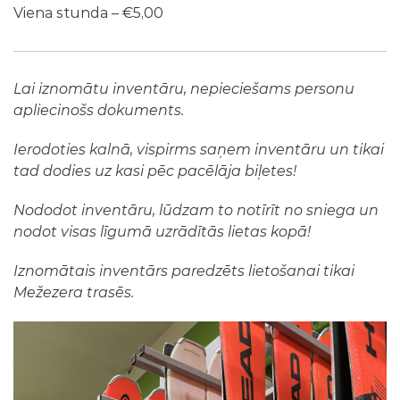
Viena stunda – €5,00
Lai iznomātu inventāru, nepieciešams personu
apliecinošs dokuments.
Ierodoties kalnā, vispirms saņem inventāru un tikai
tad dodies uz kasi pēc pacēlāja biļetes!
Nododot inventāru, lūdzam to notīrīt no sniega un
nodot visas līgumā uzrādītās lietas kopā!
Iznomātais inventārs paredzēts lietošanai tikai
Mežezera trasēs.