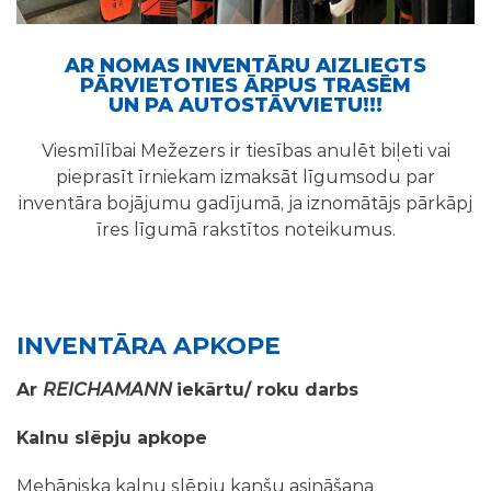
AR NOMAS INVENTĀRU AIZLIEGTS
PĀRVIETOTIES ĀRPUS TRASĒM
UN PA AUTOSTĀVVIETU!!!
Viesmīlībai Mežezers ir tiesības anulēt biļeti vai
pieprasīt īrniekam izmaksāt līgumsodu par
inventāra bojājumu gadījumā, ja iznomātājs pārkāpj
īres līgumā rakstītos noteikumus.
INVENTĀRA APKOPE
REICHAMANN
Ar
iekārtu/ roku darbs
Kalnu slēpju apkope
Mehāniska kalnu slēpju kanšu asināšana