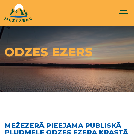
ODZES EZERS
MEŽEZERĀ PIEEJAMA PUBLISKĀ
PLUDMELE ODZES EZERA KRASTĀ