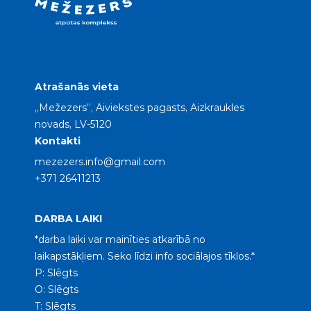
Atrašanās vieta
„Mežezers”, Aiviekstes pagasts, Aizkraukles
novads, LV-5120
Kontakti
mezezers.info@gmail.com
+371 26411213
DARBA LAIKI
*darba laiki var mainīties atkarībā no
laikapstākļiem. Seko līdzi info sociālajos tīklos.*
P: Slēgts
O: Slēgts
T: Slēgts