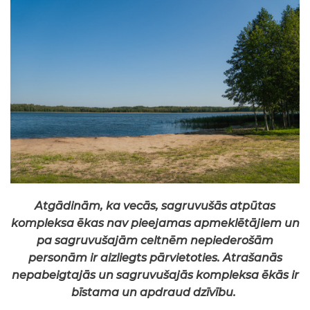
Atgādinām, ka vecās, sagruvušās atpūtas
kompleksa ēkas nav pieejamas apmeklētājiem un
pa sagruvušajām celtnēm nepiederošām
personām ir aizliegts pārvietoties. Atrašanās
nepabeigtajās un sagruvušajās kompleksa ēkās ir
bīstama un apdraud dzīvību.