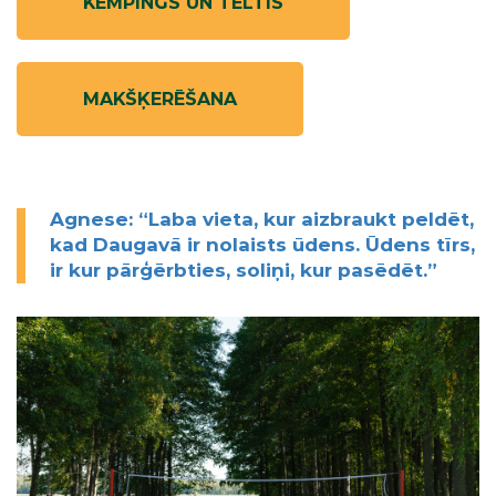
KEMPINGS UN TELTIS
MAKŠĶERĒŠANA
Agnese: “Laba vieta, kur aizbraukt peldēt,
kad Daugavā ir nolaists ūdens. Ūdens tīrs,
ir kur pārģērbties, soliņi, kur pasēdēt.”