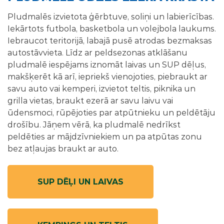
Pludmalēs izvietota ģērbtuve, soliņi un labierīcības.
Iekārtots futbola, basketbola un volejbola laukums.
Iebraucot teritorijā, labajā pusē atrodas bezmaksas
autostāvvieta. Līdz ar peldsezonas atklāšanu
pludmalē iespējams iznomāt laivas un SUP dēļus,
makšķerēt kā arī, iepriekš vienojoties, piebraukt ar
savu auto vai kemperi, izvietot teltis, piknika un
grilla vietas, braukt ezerā ar savu laivu vai
ūdensmoci, rūpējoties par atpūtnieku un peldētāju
drošību. Jāņem vērā, ka pludmalē nedrīkst
peldēties ar mājdzīvniekiem un pa atpūtas zonu
bez atļaujas braukt ar auto.
SUP DĒĻI UN LAIVAS