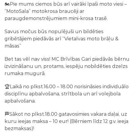
🏍Pie mums ciemos būs arī vairāki īpaši moto viesi –
“MotoSala” motokrosa braucēji ar
paraugdemonstrējumiem mini-krosa trasē.
Savus močus būs nopulējuši un bildēties
gribētājiem piedāvās arī “Vietalvas moto brāļu &
māsas”
Bet tas vēl nav viss! MC Brīvības Gari piedāvās bērnu
izvizināšanu un, protams, iespēju nobildēties dzelzs
rumaka mugurā.
🏆Laikā no plkst.16.00 – 18.00 norisināsies individuālo
disciplīnu apbalvošana, strītbola un arī volejbola
apbalvošana.
🏁Sākot no plkst.18.00 gatavosimies vakara daļai, uz
kuru ieejas maksa – 10 eur! (Bērniem līdz 12 g.v. ieeja
bezmaksas)!