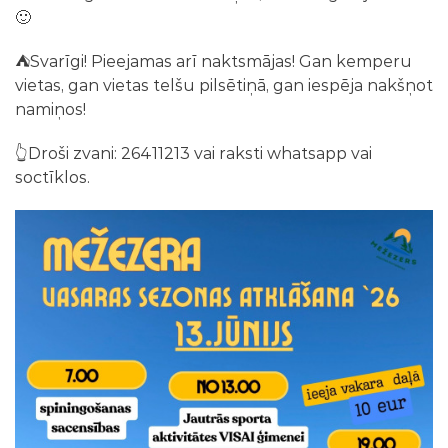
🙂
⛺️Svarīgi! Pieejamas arī naktsmājas! Gan kemperu
vietas, gan vietas telšu pilsētiņā, gan iespēja nakšņot
namiņos!
👆Droši zvani: 26411213 vai raksti whatsapp vai
soctīklos.