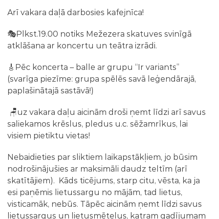
Arī vakara daļā darbosies kafejnīca!
🎭Plkst.19.00 notiks Mežezera skatuves svinīgā
atklāšana ar koncertu un teātra izrādi.
🎸Pēc koncerta – balle ar grupu “Ir variants”
(svarīga piezīme: grupa spēlēs savā leģendārajā,
paplašinātajā sastāvā!)
🪑uz vakara daļu aicinām droši ņemt līdzi arī savus
saliekamos krēslus, pledus u.c. sēžamrīkus, lai
visiem pietiktu vietas!
Nebaidieties par sliktiem laikapstākļiem, jo būsim
nodrošinājušies ar maksimāli daudz teltīm (arī
skatītājiem). Kāds ticējums, starp citu, vēsta, ka ja
esi paņēmis lietussargu no mājām, tad lietus,
visticamāk, nebūs. Tāpēc aicinām ņemt līdzi savus
lietussargus un lietusmēteļus, katram gadījumam