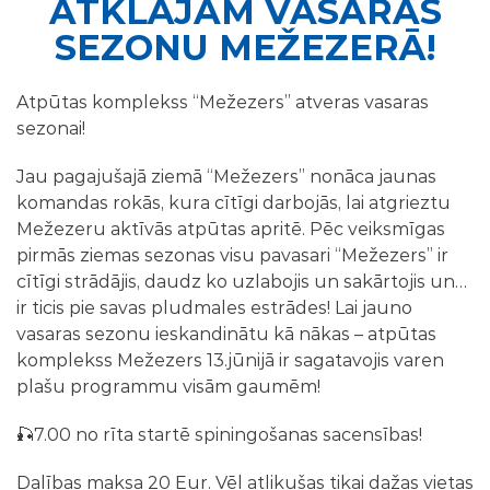
ATKLĀJAM VASARAS
SEZONU MEŽEZERĀ!
Atpūtas komplekss “Mežezers” atveras vasaras
sezonai!
Jau pagajušajā ziemā “Mežezers” nonāca jaunas
komandas rokās, kura cītīgi darbojās, lai atgrieztu
Mežezeru aktīvās atpūtas apritē. Pēc veiksmīgas
pirmās ziemas sezonas visu pavasari “Mežezers” ir
cītīgi strādājis, daudz ko uzlabojis un sakārtojis un…
ir ticis pie savas pludmales estrādes! Lai jauno
vasaras sezonu ieskandinātu kā nākas – atpūtas
komplekss Mežezers 13.jūnijā ir sagatavojis varen
plašu programmu visām gaumēm!
🎣7.00 no rīta startē spiningošanas sacensības!
Dalības maksa 20 Eur. Vēl atlikušas tikai dažas vietas