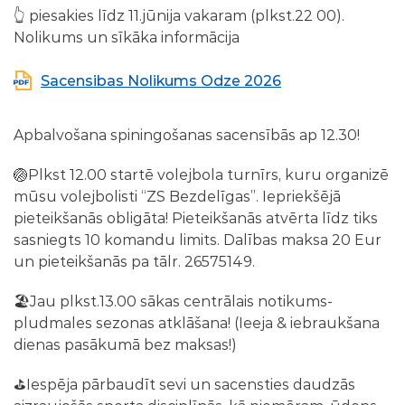
👆 piesakies līdz 11.jūnija vakaram (plkst.22 00).
Nolikums un sīkāka informācija
Sacensibas Nolikums Odze 2026
Apbalvošana spiningošanas sacensībās ap 12.30!
🏐Plkst 12.00 startē volejbola turnīrs, kuru organizē
mūsu volejbolisti “ZS Bezdelīgas”. Iepriekšējā
pieteikšanās obligāta! Pieteikšanās atvērta līdz tiks
sasniegts 10 komandu limits. Dalības maksa 20 Eur
un pieteikšanās pa tālr. 26575149.
🏖Jau plkst.13.00 sākas centrālais notikums-
pludmales sezonas atklāšana! (Ieeja & iebraukšana
dienas pasākumā bez maksas!)
⛳️Iespēja pārbaudīt sevi un sacensties daudzās