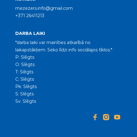
mezezers.info@gmail.com
+371 26411213
DARBA LAIKI
*darba laiki var mainīties atkarībā no
laikapstākļiem. Seko līdzi info sociālajos tīklos.*
P: Slēgts
O: Slēgts
T: Slēgts
C: Slēgts
Pk: Slēgts
S: Slēgts
Sv: Slēgts