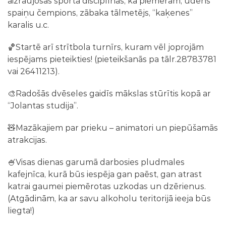
aizraujošās sporta disciplīnās, kā piemēram, ūdens
spaiņu čempions, zābaka tālmetējs, “kaķenes”
karalis u.c.
🏀Startē arī strītbola turnīrs, kuram vēl joprojām
iespējams pieteikties! (pieteikšanās pa tālr.28783781
vai 26411213).
🎨Radošās dvēseles gaidīs mākslas stūrītis kopā ar
“Jolantas studija”.
🧸Mazākajiem par prieku – animatori un piepūšamās
atrakcijas.
🍧Visas dienas garumā darbosies pludmales
kafejnīca, kurā būs iespēja gan paēst, gan atrast
katrai gaumei piemērotas uzkodas un dzērienus.
(Atgādinām, ka ar savu alkoholu teritorijā ieeja būs
liegta!)